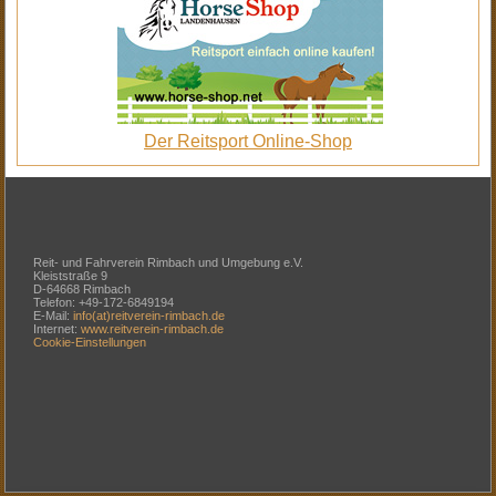
Der Reitsport Online-Shop
Reit- und Fahrverein Rimbach und Umgebung e.V.
Kleiststraße 9
D-64668 Rimbach
Telefon: +49-172-6849194
E-Mail:
info(at)reitverein-rimbach.de
Internet:
www.reitverein-rimbach.de
Cookie-Einstellungen